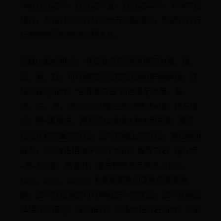
降低百分之十，百分之十五，百分之二十，天降大任
组合，无视召唤兽百分之十五防御满层，而狮驼岭符
石套装效果能使攻击最大化。
武器位置的组合：“狂兽诀符石”颜色搭配为紫、绿、
蓝、黄、白，可以增加门派技能狂兽诀等级6级；衣
服位置的组合：“生死搏符石”颜色搭配为黑、蓝、
绿、白、黄，增加门派技能生死搏等级6级；符石组
合：黄+黑首先，两孔可以增加人物4点伤害；黑符
石是比较贵重的符石，因为衣服上的符石，黑色使用
最多，4点攻击相当于1/2个太阳；推荐符石（紫+绿
+黑+红+蓝）防御时，遭受物理攻击降低（10%、
15%、20%、25%)；大家知道我们鹰击后需要防
御，这个符石满层可以降低25%的攻击，这个比例还
是相当不错的；强烈推荐：天降大任符石组合：黑紫