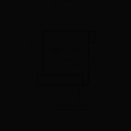
👁️ 5134
❤️ 721