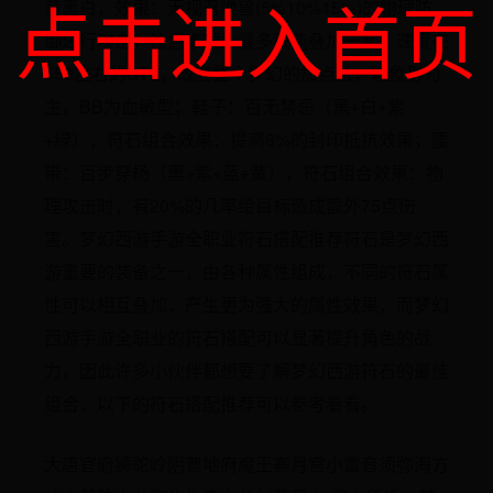
点击进入首页
黄黑白，效果：无视召唤兽(5%10%15%)的物理防
御进行攻击；注意事项：最多只能叠加一套。速度在
550左右的STL，改变整个梦幻的加点法，以象形为
主，BB为血敏型；鞋子：百无禁忌（黑+白+紫
+绿），符石组合效果：提高8%的封印抵抗效果；腰
带：百步穿杨（黑+紫+蓝+黄），符石组合效果：物
理攻击时，有20%的几率给目标造成额外75点伤
害。梦幻西游手游全职业符石搭配推荐符石是梦幻西
游重要的装备之一，由各种属性组成，不同的符石属
性可以相互叠加，产生更为强大的属性效果，而梦幻
西游手游全职业的符石搭配可以显著提升角色的战
力，因此许多小伙伴都想要了解梦幻西游符石的最佳
组合，以下的符石搭配推荐可以参考看看。
大唐官府狮驼岭阴曹地府魔王寨月宫小雷音须弥海方