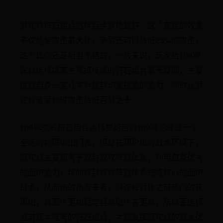
狮驼岭符石组合选择百步穿杨最好，这个套装的效果
不仅能使攻击最大化，满层还可以降低25%的攻击，
这个比例还是相当不错的，一般来说，玩家给109狮
驼岭选择提高生死搏技能的符石组合毫无疑问，主要
提高自身一定几率对抗封印类技能的能力，同时让狮
驼岭遭受物理攻击降低百分之十。
109狮驼岭符石组合选择梦幻西游109狮驼岭是一个
全能的物理输出门派，但是在现阶段的战术环境下，
狮驼岭主要服务于双封双攻阵容体系，利用自身优秀
的面伤能力，帮助双封双攻阵容体系完成核心的面伤
战术，从面伤的角度来看，狮驼岭对比之前热门的花
果山，其面伤更加稳定且基础伤害更高，所以要选择
当前版本强势的符石组合，才能发挥狮驼岭的最大优