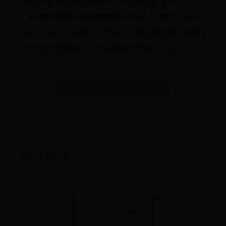
寸山普陀山龙宫化生寺女儿村花果山 综上所诉，梦
幻西游手游符石常见的属性包括攻击、命中、闪避、
防御、气血、法力等，不同的门派和游戏角色需要搭
配不同的符石组合，才能发挥最大的战斗力。
← 无双护腿
豉字组词 →
相关推荐