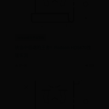
365bet娱乐平台官网
统治中低端的王者！Radeon HD5670性
能实测
📅 07-06
👁️ 859