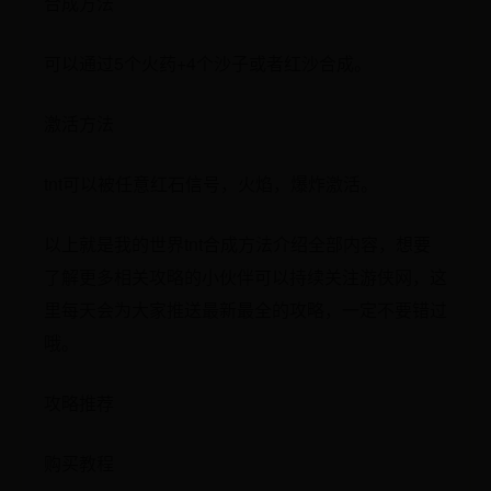
合成方法
可以通过5个火药+4个沙子或者红沙合成。
激活方法
tnt可以被任意红石信号，火焰，爆炸激活。
以上就是我的世界tnt合成方法介绍全部内容，想要
了解更多相关攻略的小伙伴可以持续关注游侠网，这
里每天会为大家推送最新最全的攻略，一定不要错过
哦。
攻略推荐
购买教程