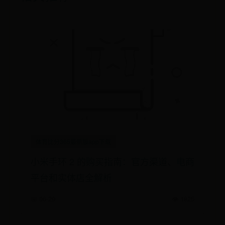
体育比分365最新版app下载
小米手环 2 的购买指南：官方渠道、电商
平台和实体店全解析
📅 06-29
👁️ 1825