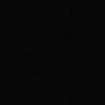
365娱乐平台网址
插入 ASCII 或 Unicode 拉丁文型的符號
和字元 (機器翻譯)
📅 06-27
👁️ 2634