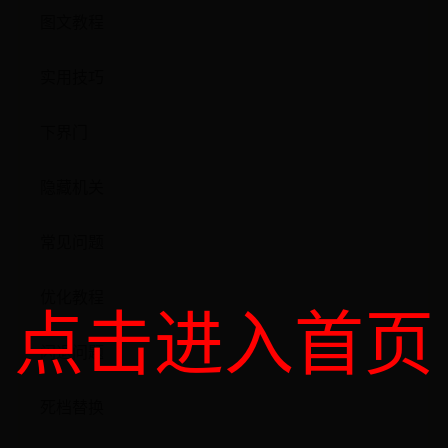
图文教程
实用技巧
下界门
隐藏机关
常见问题
优化教程
点击进入首页
闪退问题
死档替换