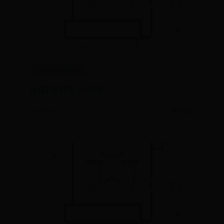
365娱乐平台网址
qq群名称怎么修改
📅 06-27
👁️ 9328