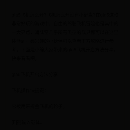
gta5飞机怎么开?飞机怎么开没有小键盘?在gta5这款
非常好玩的游戏中，自由的驾驶飞机冒险也是其中的
一大亮点，海陆空几乎所有类型的载具都可以在这里
体验到，感兴趣的小伙伴可以查看下方攻略进行参
考，下面是小编大家带来的gta5飞机开启方法分享，
快来看看吧。
gta5飞机开启方法分享
飞机操作快捷键：
它被用来折叠飞机的轮子。
[F]键输入载体。