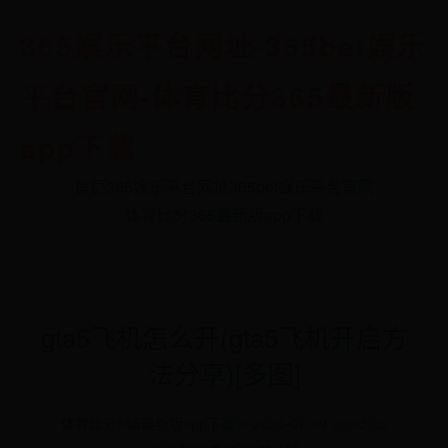
365娱乐平台网址-365bet娱乐
平台官网-体育比分365最新版
app下载
首页
365娱乐平台网址
365bet娱乐平台官网
体育比分365最新版app下载
gta5飞机怎么开(gta5飞机开启方
法分享)[多图]
体育比分365最新版app下载
📅 2025-07-09 20:03:05