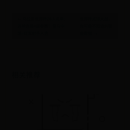
← 乌拉圭世界杯26人名单：
世界杯点球大战，
苏神连续4届参赛！皇马中
你可能不知道的那
场+红军射手入选
些数据 →
相关推荐