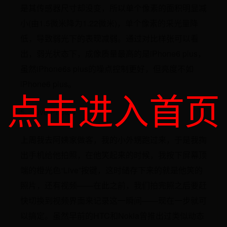
是其传感器尺寸却没变，所以单个像素的面积明显减
小(由1.5微米降为1.22微米)，单个像素的采光量降
低，导致弱光下的表现减弱。通过对比样张可以看
出，弱光状态下，成像质量最高的是iPhone6 plus，
虽然iPhone6s plus的噪点控制更好，但亮度不如
iPhone6 plus。
点击进入首页
5、Live Photos
上周我去阿姨家做客，我的小外甥跑过来，于是我掏
出手机给他拍照，在他笑起来的时候，我按下屏幕顶
端的橙光色“Live”按键，这时储存下来的就是他笑的
照片，还有视频——在此之前，我们拍完照之后要赶
快切换到视频界面来记录这一瞬间——现在一步就可
以搞定。虽然早前的HTC和Nokia曾推出过类似动态