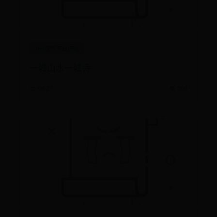
365娱乐平台网址
一城山水一城诗
📅 06-27
👁️ 366