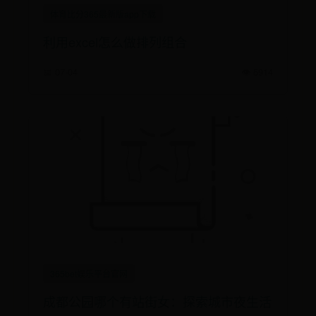
体育比分365最新版app下载
利用excel怎么做排列组合
📅 07-04
👁️ 5914
365bet娱乐平台官网
成都公园哪个有站街女：探索城市夜生活