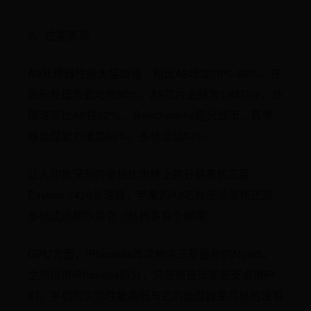
2、性能表现
A9处理器性能大幅增强：相比A8增加70%-80%，在
图形处理方面增加90%。A9芯片主频为1.85Ghz，处
理速度比A8快32%， Benchmarks跑分显示，其单
核处理能力增加63%，多核增加53%。
让人印象深刻的是相比市场上跑分最高的三星
Exynos 7420处理器，苹果的A9芯片无论单核还是
多核成绩都秒杀它（核再多有个卵用）
GPU方面，iPhone6s再次秒杀三星最新的Note5。
之所以用iPhone6s跑分，只是想告诉那些安卓用户
们，手机的实际性能高低与它的处理器是几核的没有