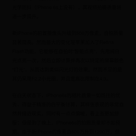
光学防抖（iPhone 6s上没有），其视频拍摄质量将
进一步提升。
新iPhone的前置摄像头升级到500万像素，自拍质量
显著提高。然而最大的变化是苹果加入了Retina
Flash功能，它能够在自拍时“智能点亮”，先用纯白
光点亮一次，然后立即计算并再次以特定的屏幕颜色
“打光”，从而达到类似闪光灯的效果。然而不足的是
其仍采用F2.2小光圈，并且宽高比限制在4:3。
在白天状态下，iPhone6s的相片质量一如既往的优
秀，得益于精准的白平衡计算，其样张表现的非常自
然并接近现实，同时有一点点偏暖，看上去更加舒
服；但是到了晚上，iPhone6s的拍照质量却不如预
期。由于新iPhone的像素由800万升到1200万，但