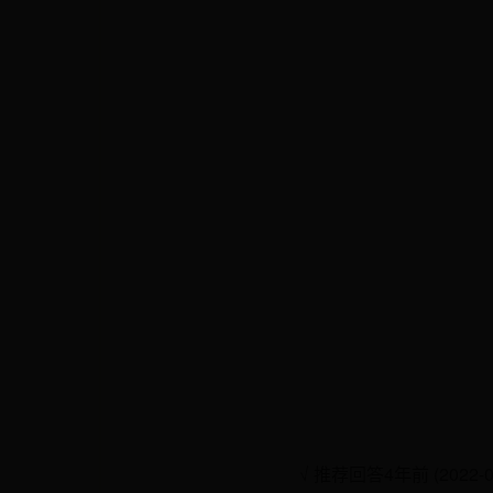
√ 推荐回答4年前 (2022-07