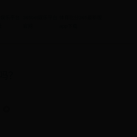
65娱乐平台
365bet娱乐平台
体育比分365最新版
址
官网
app下载
吗？