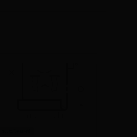
365娱乐平台网址